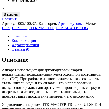
Вес нетто: 6,0 кг
Количество
товара
В корзину
Аргонодуговой
Сравнить
аппарат
Артикул:
005.100.372
Категория:
Аргонодуговые
Метки:
ПТК
ПТК
,
ПТК TIG
,
ПТК МАСТЕР
,
ПТК МАСТЕР TIG
МАСТЕР
TIG
Описание
200
Комплектация
PULSE
Характеристики
D91
Отзывы (0)
Описание
Аппарат используют для аргонодуговой сварки
неплавящимся вольфрамовым электродом при постоянном
токе (DС). При работе в данном режиме можно сваривать
сталь, никель, медь и их сплавы. При использовании
импульсного режима аппарат может производить сварку в
инертных газах изделий с малыми толщинами, что
предотвращает прожигание металла и его деформацию.
Управление аппаратом ПТК МАСТЕР TIG 200 PULSE D91
упрощается за счёт использования циклограммы,