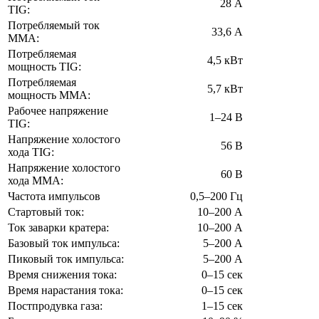
28 А
TIG:
Потребляемый ток
33,6 А
MMA:
Потребляемая
4,5 кВт
мощность TIG:
Потребляемая
5,7 кВт
мощность MMA:
Рабочее напряжение
1–24 В
TIG:
Напряжение холостого
56 В
хода TIG:
Напряжение холостого
60 В
хода MMA:
Частота импульсов
0,5–200 Гц
Стартовый ток:
10–200 А
Ток заварки кратера:
10–200 А
Базовый ток импульса:
5–200 А
Пиковый ток импульса:
5–200 А
Время снижения тока:
0–15 сек
Время нарастания тока:
0–15 сек
Постпродувка газа:
1–15 сек