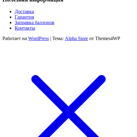
000 ₽
–
500 ₽
20
–
Доставка
300
20
Гарантия
300 ₽
Заправка баллонов
Контакты
Работает на
WordPress
|
Тема:
Alpha Store
от Themes4WP