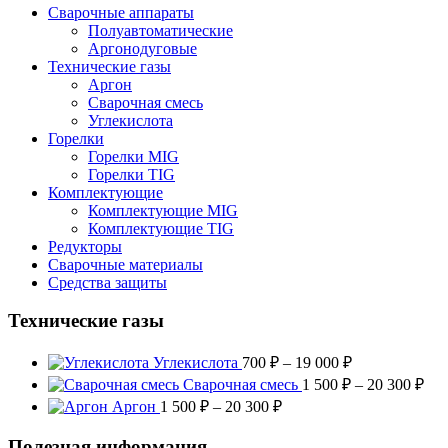
Сварочные аппараты
Полуавтоматические
Аргонодуговые
Технические газы
Аргон
Сварочная смесь
Углекислота
Горелки
Горелки MIG
Горелки TIG
Комплектующие
Комплектующие MIG
Комплектующие TIG
Редукторы
Сварочные материалы
Средства защиты
Технические газы
Диапазон
Углекислота
700
₽
–
19 000
₽
цен:
Диа
Сварочная смесь
1 500
₽
–
20 300
₽
700 ₽
цен
Диапазон
Аргон
1 500
₽
–
20 300
₽
–
1
цен:
19
500
1
Полезная информация