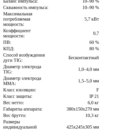
Баланс импульса:
10–90 %
Скважность импульса:
10–90 %
Максимальная
потребляемая
5,7 кВт
мощность:
Коэффициент
0,7
мощности:
ПВ:
60 %
КПД:
80 %
Способ возбуждения
Бесконтактный
дуги TIG:
Диаметр электрода
1,0–4,0 мм
TIG:
Диаметр электрода
1,5–5,0 мм
MMA:
Класс изоляции:
F
Класс защиты:
IP 21
Вес нетто:
6,0 кг
Габариты аппарата:
380х150х270 мм
Вес брутто:
10,3 кг
Размеры
индивидуальной
425х245х305 мм