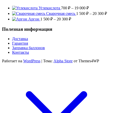
Диапазон
Углекислота
700
₽
–
19 000
₽
цен:
Диа
Сварочная смесь
1 500
₽
–
20 300
₽
700 ₽
цен
Диапазон
Аргон
1 500
₽
–
20 300
₽
–
1
цен:
19
500
1
Полезная информация
000 ₽
–
500 ₽
20
–
Доставка
300
20
Гарантия
300 ₽
Заправка баллонов
Контакты
Работает на
WordPress
|
Тема:
Alpha Store
от Themes4WP