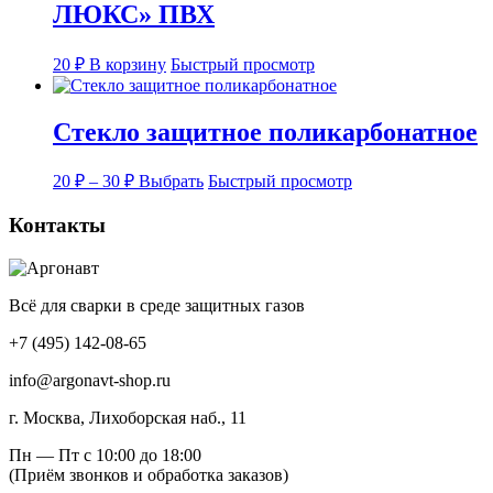
ЛЮКС» ПВХ
20
₽
В корзину
Быстрый просмотр
Стекло защитное поликарбонатное
Диапазон
Этот
20
₽
–
30
₽
Выбрать
Быстрый просмотр
цен:
товар
имеет
20 ₽
Контакты
несколько
–
вариаций.
30 ₽
Опции
можно
Всё для сварки в среде защитных газов
выбрать
на
+7 (495) 142-08-65
странице
товара.
info@argonavt-shop.ru
г. Москва, Лихоборская наб., 11
Пн — Пт с 10:00 до 18:00
(Приём звонков и обработка заказов)