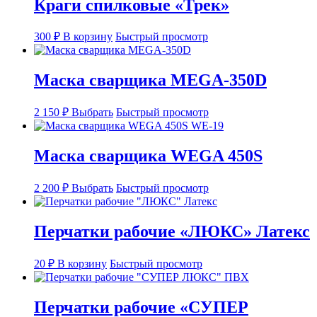
Краги спилковые «Трек»
300
₽
В корзину
Быстрый просмотр
Маска сварщика MEGA-350D
Этот
2 150
₽
Выбрать
Быстрый просмотр
товар
имеет
несколько
Маска сварщика WEGA 450S
вариаций.
Опции
Этот
можно
2 200
₽
Выбрать
Быстрый просмотр
товар
выбрать
имеет
на
несколько
странице
Перчатки рабочие «ЛЮКС» Латекс
вариаций.
товара.
Опции
можно
20
₽
В корзину
Быстрый просмотр
выбрать
на
странице
Перчатки рабочие «СУПЕР
товара.