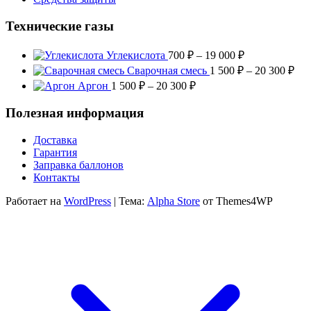
Технические газы
Диапазон
Углекислота
700
₽
–
19 000
₽
цен:
Диа
Сварочная смесь
1 500
₽
–
20 300
₽
700 ₽
цен
Диапазон
Аргон
1 500
₽
–
20 300
₽
–
1
цен:
19
500
1
Полезная информация
000 ₽
–
500 ₽
20
–
Доставка
300
20
Гарантия
300 ₽
Заправка баллонов
Контакты
Работает на
WordPress
|
Тема:
Alpha Store
от Themes4WP