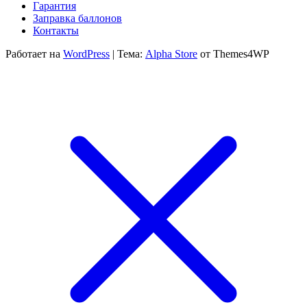
300
20
Гарантия
300 ₽
Заправка баллонов
Контакты
Работает на
WordPress
|
Тема:
Alpha Store
от Themes4WP