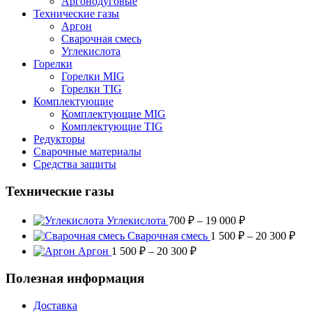
Аргонодуговые
Технические газы
Аргон
Сварочная смесь
Углекислота
Горелки
Горелки MIG
Горелки TIG
Комплектующие
Комплектующие MIG
Комплектующие TIG
Редукторы
Сварочные материалы
Средства защиты
Технические газы
Диапазон
Углекислота
700
₽
–
19 000
₽
цен:
Диа
Сварочная смесь
1 500
₽
–
20 300
₽
700 ₽
цен
Диапазон
Аргон
1 500
₽
–
20 300
₽
–
1
цен:
19
500
1
Полезная информация
000 ₽
–
500 ₽
20
–
Доставка