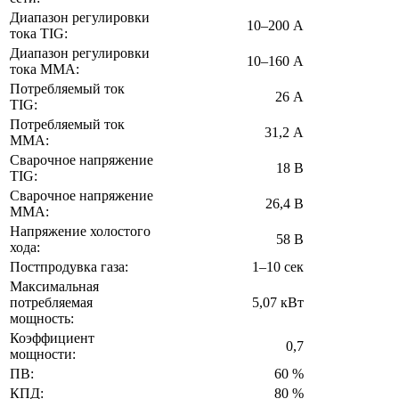
Диапазон регулировки
10–200 А
тока TIG:
Диапазон регулировки
10–160 А
тока MMA:
Потребляемый ток
26 А
TIG:
Потребляемый ток
31,2 А
MMA:
Сварочное напряжение
18 В
TIG:
Сварочное напряжение
26,4 В
MMA:
Напряжение холостого
58 В
хода:
Постпродувка газа:
1–10 сек
Максимальная
потребляемая
5,07 кВт
мощность:
Коэффициент
0,7
мощности:
ПВ:
60 %
КПД:
80 %