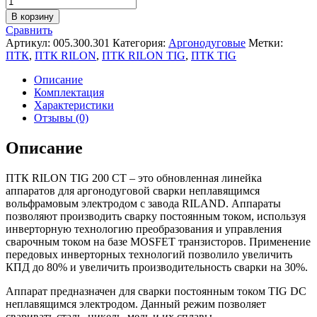
товара
В корзину
Аргонодуговой
Сравнить
аппарат
Артикул:
005.300.301
Категория:
Аргонодуговые
Метки:
ПТК
ПТК
,
ПТК RILON
,
ПТК RILON TIG
,
ПТК TIG
RILON
TIG
Описание
200
Комплектация
CT
Характеристики
Отзывы (0)
Описание
ПТК RILON TIG 200 CT – это обновленная линейка
аппаратов для аргонодуговой сварки неплавящимся
вольфрамовым электродом с завода RILAND. Аппараты
позволяют производить сварку постоянным током, используя
инверторную технологию преобразования и управления
сварочным током на базе MOSFET транзисторов. Применение
передовых инверторных технологий позволило увеличить
КПД до 80% и увеличить производительность сварки на 30%.
Аппарат предназначен для сварки постоянным током TIG DC
неплавящимся электродом. Данный режим позволяет
сваривать сталь, никель, медь и их сплавы.