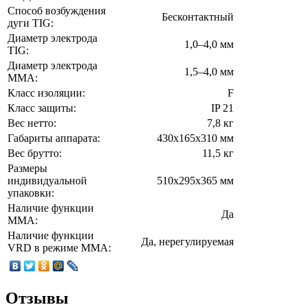
Способ возбуждения
Бесконтактный
дуги TIG:
Диаметр электрода
1,0–4,0 мм
TIG:
Диаметр электрода
1,5–4,0 мм
MMA:
Класс изоляции:
F
Класс защиты:
IP 21
Вес нетто:
7,8 кг
Габариты аппарата:
430х165х310 мм
Вес брутто:
11,5 кг
Размеры
индивидуальной
510х295х365 мм
упаковки:
Наличие функции
Да
MMA:
Наличие функции
Да, нерегулируемая
VRD в режиме ММА:
Отзывы