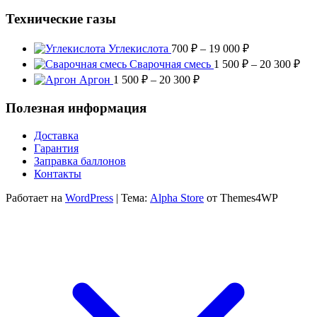
Технические газы
Диапазон
Углекислота
700
₽
–
19 000
₽
цен:
Диа
Сварочная смесь
1 500
₽
–
20 300
₽
700 ₽
цен
Диапазон
Аргон
1 500
₽
–
20 300
₽
–
1
цен:
19
500
1
Полезная информация
000 ₽
–
500 ₽
20
–
Доставка
300
20
Гарантия
300 ₽
Заправка баллонов
Контакты
Работает на
WordPress
|
Тема:
Alpha Store
от Themes4WP