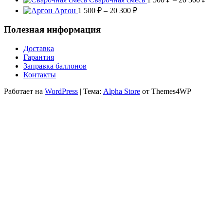
700 ₽
цен
Диапазон
Аргон
1 500
₽
–
20 300
₽
–
1
цен:
19
500
1
Полезная информация
000 ₽
–
500 ₽
20
–
Доставка
300
20
Гарантия
300 ₽
Заправка баллонов
Контакты
Работает на
WordPress
|
Тема:
Alpha Store
от Themes4WP