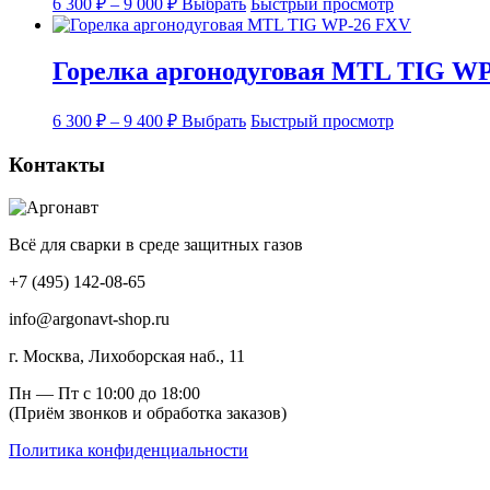
можно
6 300
₽
–
9 000
₽
Выбрать
Быстрый просмотр
450 ₽
цен:
товар
выбрать
6
имеет
на
несколько
странице
300 ₽
Горелка аргонодуговая MTL TIG W
вариаций.
товара.
–
Опции
9
Диапазон
Этот
можно
6 300
₽
–
9 400
₽
Выбрать
Быстрый просмотр
000 ₽
цен:
товар
выбрать
6
имеет
на
Контакты
несколько
странице
300 ₽
вариаций.
товара.
–
Опции
9
можно
400 ₽
Всё для сварки в среде защитных газов
выбрать
на
+7 (495) 142-08-65
странице
товара.
info@argonavt-shop.ru
г. Москва, Лихоборская наб., 11
Пн — Пт с 10:00 до 18:00
(Приём звонков и обработка заказов)
Политика конфиденциальности