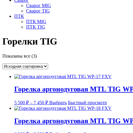
Сварог
Сварог MIG
Сварог TIG
ПТК
ПТК MIG
ПТК TIG
Горелки TIG
Показаны все (3)
Горелка аргонодуговая MTL TIG W
Диапазон
Этот
5 500
₽
–
7 450
₽
Выбрать
Быстрый просмотр
цен:
товар
5
имеет
несколько
500 ₽
Горелка аргонодуговая MTL TIG W
вариаций.
–
Опции
7
Диапазон
Этот