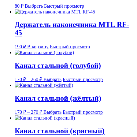
Этот
80
₽
Выбрать
Быстрый просмотр
товар
имеет
несколько
Держатель наконечника MTL RF-
вариаций.
45
Опции
можно
выбрать
190
₽
В корзину
Быстрый просмотр
на
странице
товара.
Канал стальной (голубой)
Диапазон
Этот
170
₽
–
260
₽
Выбрать
Быстрый просмотр
цен:
товар
имеет
170 ₽
несколько
–
Канал стальной (жёлтый)
вариаций.
260 ₽
Опции
Диапазон
Этот
можно
170
₽
–
270
₽
Выбрать
Быстрый просмотр
цен:
товар
выбрать
имеет
на
170 ₽
несколько
странице
–
Канал стальной (красный)
вариаций.
товара.
270 ₽