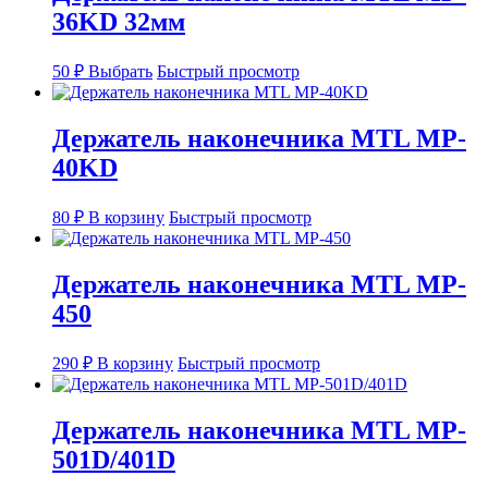
36KD 32мм
Опции
можно
выбрать
Этот
50
₽
Выбрать
Быстрый просмотр
на
товар
странице
имеет
товара.
несколько
Держатель наконечника MTL MP-
вариаций.
40KD
Опции
можно
выбрать
80
₽
В корзину
Быстрый просмотр
на
странице
товара.
Держатель наконечника MTL MP-
450
290
₽
В корзину
Быстрый просмотр
Держатель наконечника MTL MP-
501D/401D