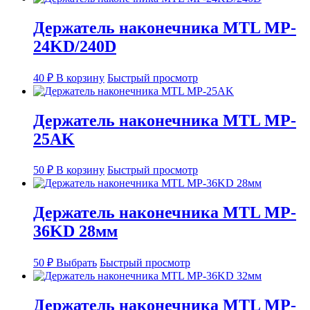
странице
товара.
Держатель наконечника MTL MP-
24KD/240D
40
₽
В корзину
Быстрый просмотр
Держатель наконечника MTL MP-
25AK
50
₽
В корзину
Быстрый просмотр
Держатель наконечника MTL MP-
36KD 28мм
Этот
50
₽
Выбрать
Быстрый просмотр
товар
имеет
несколько
Держатель наконечника MTL MP-
вариаций.