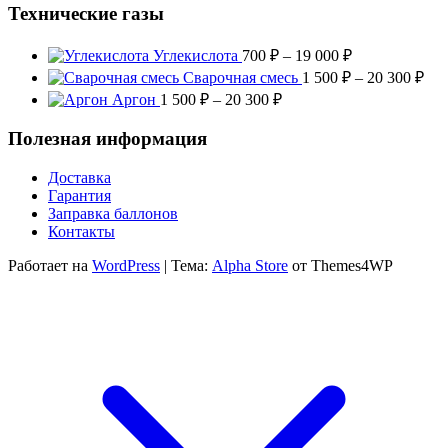
Технические газы
Диапазон
Углекислота
700
₽
–
19 000
₽
цен:
Диа
Сварочная смесь
1 500
₽
–
20 300
₽
700 ₽
цен
Диапазон
Аргон
1 500
₽
–
20 300
₽
–
1
цен:
19
500
1
Полезная информация
000 ₽
–
500 ₽
20
–
Доставка
300
20
Гарантия
300 ₽
Заправка баллонов
Контакты
Работает на
WordPress
|
Тема:
Alpha Store
от Themes4WP