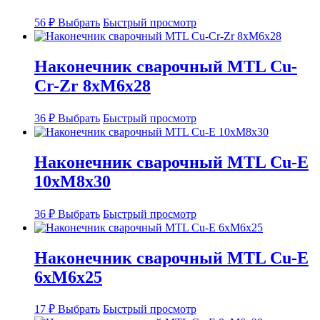
можно
выбрать
Этот
56
₽
Выбрать
Быстрый просмотр
на
товар
странице
имеет
товара.
несколько
Наконечник сварочный MTL Cu-
вариаций.
Cr-Zr 8xM6x28
Опции
можно
выбрать
Этот
36
₽
Выбрать
Быстрый просмотр
на
товар
странице
имеет
товара.
несколько
Наконечник сварочный MTL Cu-E
вариаций.
10xM8x30
Опции
можно
выбрать
Этот
36
₽
Выбрать
Быстрый просмотр
на
товар
странице
имеет
товара.
несколько
Наконечник сварочный MTL Cu-E
вариаций.
6xM6x25
Опции
можно
выбрать
Этот
17
₽
Выбрать
Быстрый просмотр
на
товар