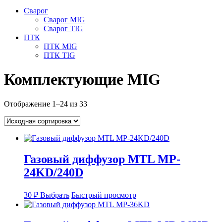
Сварог
Сварог MIG
Сварог TIG
ПТК
ПТК MIG
ПТК TIG
Комплектующие MIG
Отображение 1–24 из 33
Газовый диффузор MTL MP-
24KD/240D
Этот
30
₽
Выбрать
Быстрый просмотр
товар
имеет
несколько