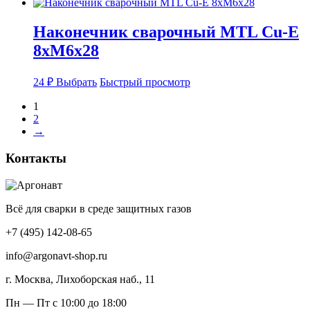
странице
имеет
товара.
несколько
Наконечник сварочный MTL Cu-E
вариаций.
8xM6x28
Опции
можно
выбрать
Этот
24
₽
Выбрать
Быстрый просмотр
на
товар
странице
имеет
1
товара.
несколько
2
вариаций.
→
Опции
можно
Контакты
выбрать
на
странице
товара.
Всё для сварки в среде защитных газов
+7 (495) 142-08-65
info@argonavt-shop.ru
г. Москва, Лихоборская наб., 11
Пн — Пт с 10:00 до 18:00