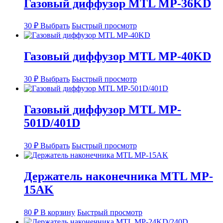
Газовый диффузор MTL MP-36KD
вариаций.
Опции
Этот
можно
30
₽
Выбрать
Быстрый просмотр
товар
выбрать
имеет
на
несколько
странице
Газовый диффузор MTL MP-40KD
вариаций.
товара.
Опции
Этот
можно
30
₽
Выбрать
Быстрый просмотр
товар
выбрать
имеет
на
несколько
странице
Газовый диффузор MTL MP-
вариаций.
товара.
501D/401D
Опции
можно
выбрать
Этот
30
₽
Выбрать
Быстрый просмотр
на
товар
странице
имеет
товара.
несколько
Держатель наконечника MTL MP-
вариаций.
15AK
Опции
можно
выбрать
80
₽
В корзину
Быстрый просмотр
на