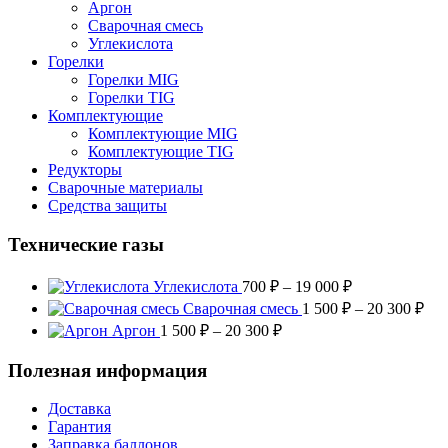
Аргон
Сварочная смесь
Углекислота
Горелки
Горелки MIG
Горелки TIG
Комплектующие
Комплектующие MIG
Комплектующие TIG
Редукторы
Сварочные материалы
Средства защиты
Технические газы
Диапазон
Углекислота
700
₽
–
19 000
₽
цен:
Диа
Сварочная смесь
1 500
₽
–
20 300
₽
700 ₽
цен
Диапазон
Аргон
1 500
₽
–
20 300
₽
–
1
цен:
19
500
1
Полезная информация
000 ₽
–
500 ₽
20
–
Доставка
300
20
Гарантия
300 ₽
Заправка баллонов