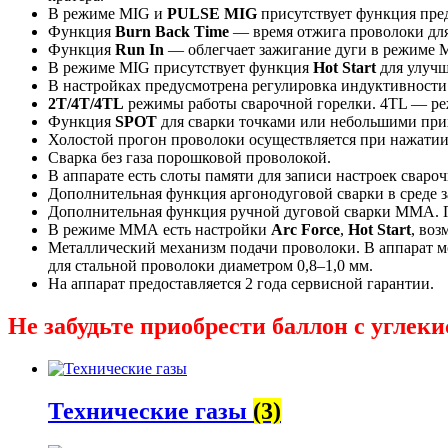
В режиме MIG и
PULSE MIG
присутствует функция пред
Функция
Burn Back Time
— время отжига проволоки для
Функция
Run In
— облегчает зажигание дуги в режиме 
В режиме MIG присутствует функция
Hot Start
для улучш
В настройках предусмотрена регулировка индуктивности 
2Т/4Т/4TL
режимы работы сварочной горелки. 4TL — реж
Функция
SPOT
для сварки точками или небольшими при
Холостой прогон проволоки осуществляется при нажатии 
Сварка без газа порошковой проволокой.
В аппарате есть слоты памяти для записи настроек свароч
Дополнительная функция аргонодуговой сварки в среде за
Дополнительная функция ручной дуговой сварки MMA. По
В режиме ММА есть настройки
Arc Force
,
Hot Start
, во
Металлический механизм подачи проволоки. В аппарат м
для стальной проволоки диаметром 0,8–1,0 мм.
На аппарат предоставляется 2 года сервисной гарантии.
Не забудьте приобрести баллон с углек
Технические газы
(3)