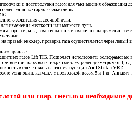
продувки и постпродувки газом для уменьшения образования де
 облегчения повторного зажигания.
MIG.
енного зажигания сварочной дуги.
для изменения жесткости или мягкости дуги.
им горелки, когда сварочный ток и сварочное напряжение изме
хватками.
на правый энкодер, проверка газа осуществляется через левый э
ного процесса.
щитных газов Lift TIG. Позволяет использовать вольфрамовые э
зволяет использовать покрытые электроды диаметром от 1,5 до
зможность включения/выключения функции
Anti Stick
и
VRD
.
ожно установить катушку с проволокой весом 5 и 1 кг. Аппарат
ислотой или свар. смесью и необходимое 