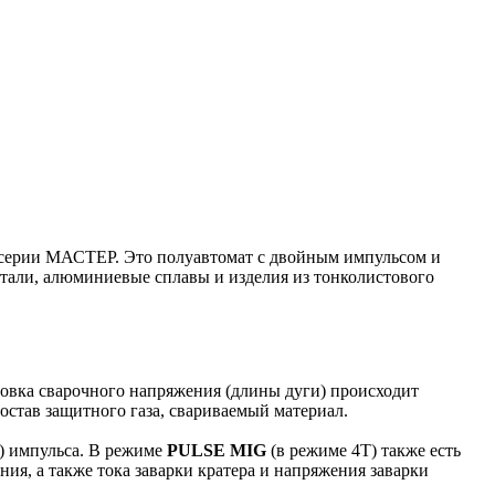
ерии МАСТЕР. Это полуавтомат с двойным импульсом и
тали, алюминиевые сплавы и изделия из тонколистового
ровка сварочного напряжения (длины дуги) происходит
став защитного газа, свариваемый материал.
и) импульса. В режиме
PULSE MIG
(в режиме 4T) также есть
ния, а также тока заварки кратера и напряжения заварки