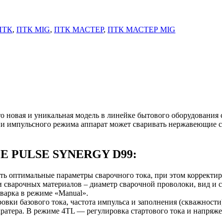
ПТК
,
ПТК MIG
,
ПТК МАСТЕР
,
ПТК МАСТЕР MIG
я и уникальная модель в линейке бытового оборудования с
и импульсного режима аппарат может сваривать нержавеющие с
LE PULSE SYNERGY D99:
ть оптимальные параметры сварочного тока, при этом корректи
сварочных материалов – диаметр сварочной проволоки, вид и со
варка в режиме «Manual».
вки базового тока, частота импульса и заполнения (скважност
кратера. В режиме 4TL — регулировка стартового тока и напряже