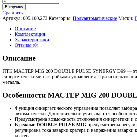
товара
В корзину
Сварочный
Сравнить
полуавтомат
Артикул:
005.100.273
Категория:
Полуавтоматические
Метки:
ПТК
МАСТЕР
Описание
MIG
Комплектация
200
Характеристики
DOUBLE
Отзывы (0)
PULSE
SYNERGY
Описание
D99
ПТК МАСТЕР MIG 200 DOUBLE PULSE SYNERGY D99 — это нова
синергетическими настройками управления. При использовани
металла.
Особенности МАСТЕР MIG 200 DOUB
Функция синергетического управления позволяет выбира
автоматически. Дополнительно учитываются особенности 
Предусмотрена возможность отключения синергетики и с
В режиме
DOUBLE PULSE MIG
предусмотрены регулиро
регулировка тока заварки кратера и напряжения заварки 
кратера.