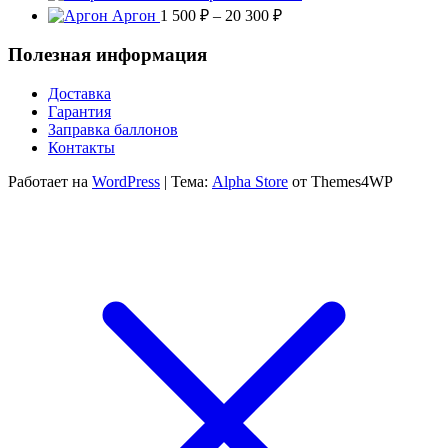
700 ₽
цен
Диапазон
Аргон
1 500
₽
–
20 300
₽
–
1
цен:
19
500
1
Полезная информация
000 ₽
–
500 ₽
20
–
Доставка
300
20
Гарантия
300 ₽
Заправка баллонов
Контакты
Работает на
WordPress
|
Тема:
Alpha Store
от Themes4WP