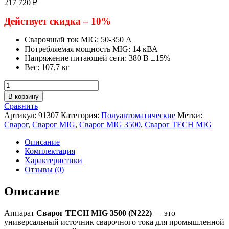
217 720
₽
Действует скидка – 10%
Сварочный ток MIG: 50-350 А
Потребляемая мощность MIG: 14 кВА
Напряжение питающей сети: 380 В ±15%
Вес: 107,7 кг
Количество
товара
В корзину
Сварочный
Сравнить
полуавтомат
Артикул:
91307
Категория:
Полуавтоматические
Метки:
Сварог
Сварог
,
Сварог MIG
,
Сварог MIG 3500
,
Сварог TECH MIG
TECH
MIG
Описание
3500
Комплектация
(N222)
Характеристики
Отзывы (0)
Описание
Аппарат
Сварог TECH MIG 3500 (N222)
— это
универсальный источник сварочного тока для промышленной