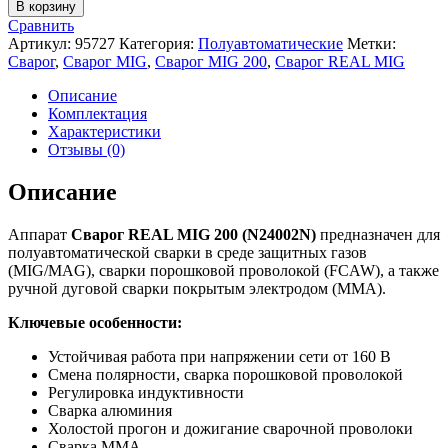
товара
В корзину
Сварочный
Сравнить
полуавтомат
Артикул:
95727
Категория:
Полуавтоматические
Метки:
Сварог
Сварог
,
Сварог MIG
,
Сварог MIG 200
,
Сварог REAL MIG
REAL
MIG
Описание
200
Комплектация
(N24002N)
Характеристики
Отзывы (0)
Описание
Аппарат
Сварог REAL MIG 200 (N24002N)
предназначен для
полуавтоматической сварки в среде защитных газов
(MIG/MAG), сварки порошковой проволокой (FCAW), а также
ручной дуговой сварки покрытым электродом (ММА).
Ключевые особенности:
Устойчивая работа при напряжении сети от 160 В
Смена полярности, сварка порошковой проволокой
Регулировка индуктивности
Сварка алюминия
Холостой прогон и дожигание сварочной проволоки
Сварка ММА