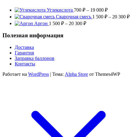
Диапазон
Углекислота
700
₽
–
19 000
₽
цен:
Диа
Сварочная смесь
1 500
₽
–
20 300
₽
700 ₽
цен
Диапазон
Аргон
1 500
₽
–
20 300
₽
–
1
цен:
19
500
1
Полезная информация
000 ₽
–
500 ₽
20
–
Доставка
300
20
Гарантия
300 ₽
Заправка баллонов
Контакты
Работает на
WordPress
|
Тема:
Alpha Store
от Themes4WP