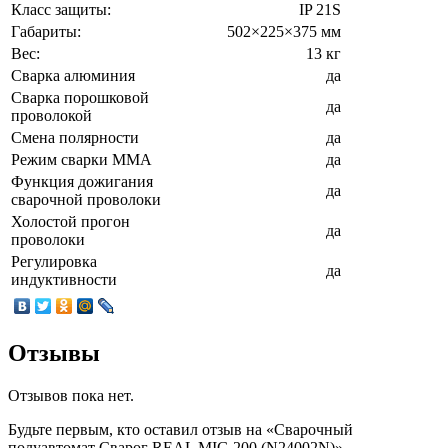
Класс защиты:
IP 21S
Габариты:
502×225×375 мм
Вес:
13 кг
Сварка алюминия
да
Сварка порошковой
да
проволокой
Смена полярности
да
Режим сварки ММА
да
Функция дожигания
да
сварочной проволоки
Холостой прогон
да
проволоки
Регулировка
да
индуктивности
Отзывы
Отзывов пока нет.
Будьте первым, кто оставил отзыв на «Сварочный
полуавтомат Сварог REAL MIG 200 (N24002N)»