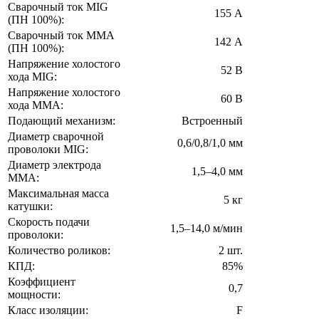
Сварочный ток MIG
155 А
(ПН 100%):
Сварочный ток MMA
142 А
(ПН 100%):
Напряжение холостого
52 В
хода MIG:
Напряжение холостого
60 В
хода MMA:
Подающий механизм:
Встроенный
Диаметр сварочной
0,6/0,8/1,0 мм
проволоки MIG:
Диаметр электрода
1,5–4,0 мм
MMA:
Максимальная масса
5 кг
катушки:
Скорость подачи
1,5–14,0 м/мин
проволоки:
Количество роликов:
2 шт.
КПД:
85%
Коэффициент
0,7
мощности:
Класс изоляции:
F