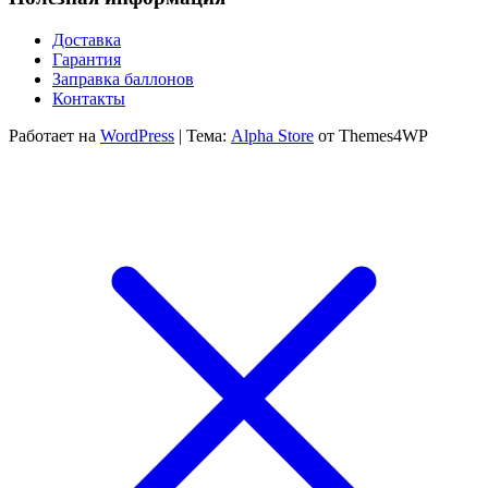
000 ₽
–
500 ₽
20
–
Доставка
300
20
Гарантия
300 ₽
Заправка баллонов
Контакты
Работает на
WordPress
|
Тема:
Alpha Store
от Themes4WP