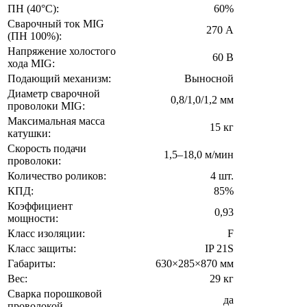
ПН (40°C):
60%
Сварочный ток MIG
270 А
(ПН 100%):
Напряжение холостого
60 В
хода MIG:
Подающий механизм:
Выносной
Диаметр сварочной
0,8/1,0/1,2 мм
проволоки MIG:
Максимальная масса
15 кг
катушки:
Скорость подачи
1,5–18,0 м/мин
проволоки:
Количество роликов:
4 шт.
КПД:
85%
Коэффициент
0,93
мощности:
Класс изоляции:
F
Класс защиты:
IP 21S
Габариты:
630×285×870 мм
Вес:
29 кг
Сварка порошковой
да
проволокой