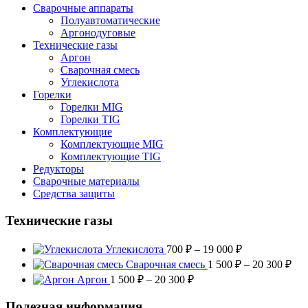
Сварочные аппараты
Полуавтоматические
Аргонодуговые
Технические газы
Аргон
Сварочная смесь
Углекислота
Горелки
Горелки MIG
Горелки TIG
Комплектующие
Комплектующие MIG
Комплектующие TIG
Редукторы
Сварочные материалы
Средства защиты
Технические газы
Диапазон
Углекислота
700
₽
–
19 000
₽
цен:
Диа
Сварочная смесь
1 500
₽
–
20 300
₽
700 ₽
цен
Диапазон
Аргон
1 500
₽
–
20 300
₽
–
1
цен:
19
500
1
Полезная информация