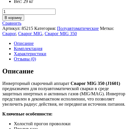
Вес: 29 кг
Количество
товара
В корзину
Сварочный
Сравнить
полуавтомат
Артикул:
85215
Категория:
Полуавтоматические
Метки:
Сварог
Сварог
,
Сварог MIG
,
Сварог MIG 350
MIG
350
Описание
(J1601)
Комплектация
Характеристики
Отзывы (0)
Описание
Инверторный сварочный аппарат
Сварог MIG 350 (J1601)
предназначен для полуавтоматической сварки в среде
защитных инертных и активных газов (MIG/MAG). Инвертор
представлен в декомпактном исполнении, что позволяет
увеличить радиус действия, не передвигая источник питания.
Ключевые особенности:
Холостой прогон проволоки
Продув газа