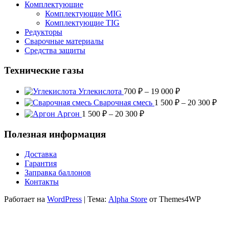
Комплектующие
Комплектующие MIG
Комплектующие TIG
Редукторы
Сварочные материалы
Средства защиты
Технические газы
Диапазон
Углекислота
700
₽
–
19 000
₽
цен:
Диа
Сварочная смесь
1 500
₽
–
20 300
₽
700 ₽
цен
Диапазон
Аргон
1 500
₽
–
20 300
₽
–
1
цен:
19
500
1
Полезная информация
000 ₽
–
500 ₽
20
–
Доставка
300
20
Гарантия
300 ₽
Заправка баллонов
Контакты
Работает на
WordPress
|
Тема:
Alpha Store
от Themes4WP