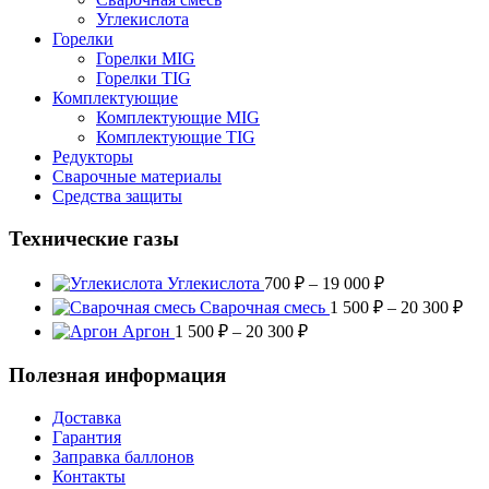
Углекислота
Горелки
Горелки MIG
Горелки TIG
Комплектующие
Комплектующие MIG
Комплектующие TIG
Редукторы
Сварочные материалы
Средства защиты
Технические газы
Диапазон
Углекислота
700
₽
–
19 000
₽
цен:
Диа
Сварочная смесь
1 500
₽
–
20 300
₽
700 ₽
цен
Диапазон
Аргон
1 500
₽
–
20 300
₽
–
1
цен:
19
500
1
Полезная информация
000 ₽
–
500 ₽
20
–
Доставка
300
20
Гарантия
300 ₽
Заправка баллонов
Контакты