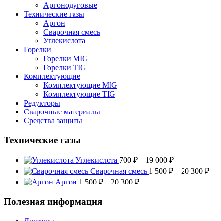
Аргонодуговые
Технические газы
Аргон
Сварочная смесь
Углекислота
Горелки
Горелки MIG
Горелки TIG
Комплектующие
Комплектующие MIG
Комплектующие TIG
Редукторы
Сварочные материалы
Средства защиты
Технические газы
Диапазон
Углекислота
700
₽
–
19 000
₽
цен:
Диа
Сварочная смесь
1 500
₽
–
20 300
₽
700 ₽
цен
Диапазон
Аргон
1 500
₽
–
20 300
₽
–
1
цен:
19
500
1
Полезная информация
000 ₽
–
500 ₽
20
–
Доставка