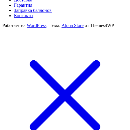
300
20
Гарантия
300 ₽
Заправка баллонов
Контакты
Работает на
WordPress
|
Тема:
Alpha Store
от Themes4WP