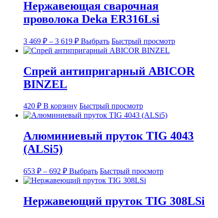
Нержавеющая сварочная
проволока Deka ER316Lsi
Диапазон
Этот
3 469
₽
–
3 619
₽
Выбрать
Быстрый просмотр
цен:
товар
3
имеет
несколько
469 ₽
Спрей антипригарный ABICOR
вариаций.
–
BINZEL
Опции
3
можно
619 ₽
выбрать
420
₽
В корзину
Быстрый просмотр
на
странице
товара.
Алюминиевый пруток TIG 4043
(ALSi5)
Диапазон
Этот
653
₽
–
692
₽
Выбрать
Быстрый просмотр
цен:
товар
имеет
653 ₽
несколько
–
Нержавеющий пруток TIG 308LSi
вариаций.
692 ₽
Опции