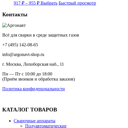
Диапазон
Этот
можно
917
₽
–
955
₽
Выбрать
Быстрый просмотр
цен:
товар
выбрать
имеет
на
917 ₽
Контакты
несколько
странице
–
вариаций.
товара.
955 ₽
Опции
можно
Всё для сварки в среде защитных газов
выбрать
на
+7 (495) 142-08-65
странице
товара.
info@argonavt-shop.ru
г. Москва, Лихоборская наб., 11
Пн — Пт с 10:00 до 18:00
(Приём звонков и обработка заказов)
Политика конфиденциальности
КАТАЛОГ ТОВАРОВ
Сварочные аппараты
Полуавтоматические