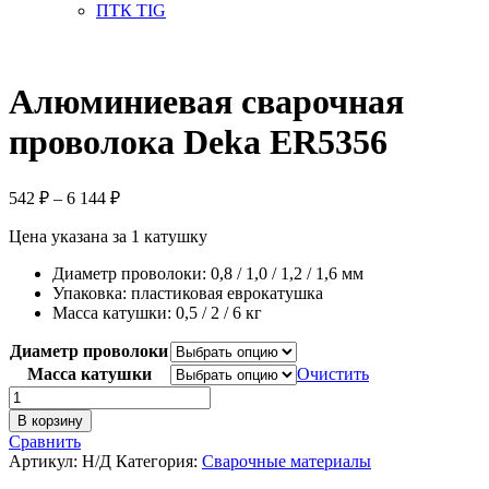
ПТК TIG
Алюминиевая сварочная
проволока Deka ER5356
Диапазон
542
₽
–
6 144
₽
цен:
Цена указана за 1 катушку
542 ₽
–
Диаметр проволоки: 0,8 / 1,0 / 1,2 / 1,6 мм
6
Упаковка: пластиковая еврокатушка
144 ₽
Масса катушки: 0,5 / 2 / 6 кг
Диаметр проволоки
Масса катушки
Очистить
Количество
товара
В корзину
Алюминиевая
Сравнить
сварочная
Артикул:
Н/Д
Категория:
Сварочные материалы
проволока