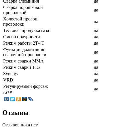
Сварка алюминия
да
Сварка порошковой
да
проволокой
Холостой прогон
да
проволоки
Тестовая продувка газа
да
Смена полярности
да
Режим работы 2Т/4Т
да
Функция дожигания
да
сварочной проволоки
Режим сварки ММА
да
Режим сварки TIG
да
Synergy
да
VRD
да
Регулируемый форсаж
да
дуги
Отзывы
Отзывов пока нет.