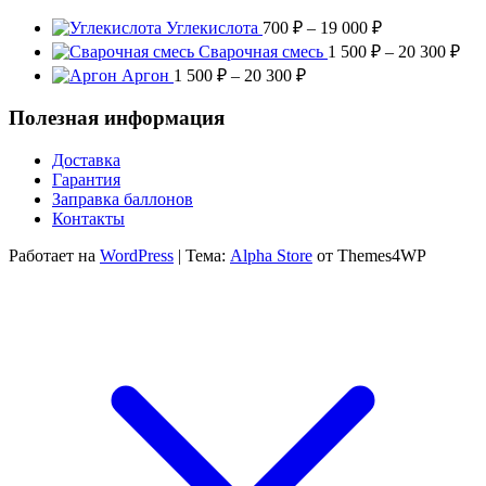
Диапазон
Углекислота
700
₽
–
19 000
₽
цен:
Диа
Сварочная смесь
1 500
₽
–
20 300
₽
700 ₽
цен
Диапазон
Аргон
1 500
₽
–
20 300
₽
–
1
цен:
19
500
1
Полезная информация
000 ₽
–
500 ₽
20
–
Доставка
300
20
Гарантия
300 ₽
Заправка баллонов
Контакты
Работает на
WordPress
|
Тема:
Alpha Store
от Themes4WP