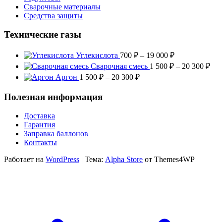
Сварочные материалы
Средства защиты
Технические газы
Диапазон
Углекислота
700
₽
–
19 000
₽
цен:
Диа
Сварочная смесь
1 500
₽
–
20 300
₽
700 ₽
цен
Диапазон
Аргон
1 500
₽
–
20 300
₽
–
1
цен:
19
500
1
Полезная информация
000 ₽
–
500 ₽
20
–
Доставка
300
20
Гарантия
300 ₽
Заправка баллонов
Контакты
Работает на
WordPress
|
Тема:
Alpha Store
от Themes4WP