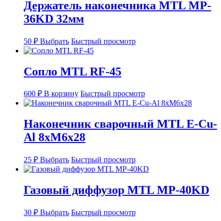
Держатель наконечника MTL MP-
36KD 32мм
Этот
50
₽
Выбрать
Быстрый просмотр
товар
имеет
несколько
Сопло MTL RF-45
вариаций.
Опции
можно
600
₽
В корзину
Быстрый просмотр
выбрать
на
странице
Наконечник сварочный MTL E-Cu-
товара.
Al 8xM6x28
Этот
25
₽
Выбрать
Быстрый просмотр
товар
имеет
несколько
Газовый диффузор MTL MP-40KD
вариаций.
Опции
Этот
можно
30
₽
Выбрать
Быстрый просмотр
товар
выбрать