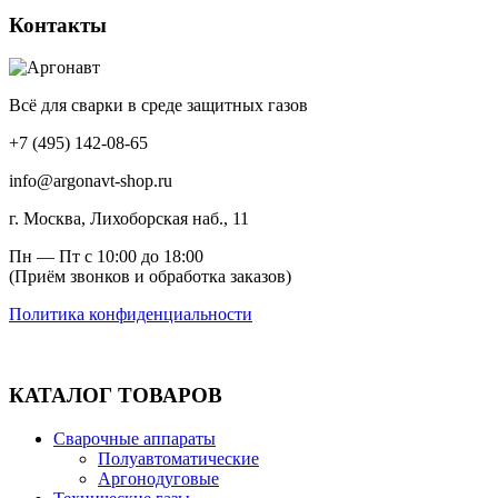
имеет
на
Контакты
несколько
странице
вариаций.
товара.
Опции
можно
Всё для сварки в среде защитных газов
выбрать
на
+7 (495) 142-08-65
странице
товара.
info@argonavt-shop.ru
г. Москва, Лихоборская наб., 11
Пн — Пт с 10:00 до 18:00
(Приём звонков и обработка заказов)
Политика конфиденциальности
КАТАЛОГ ТОВАРОВ
Сварочные аппараты
Полуавтоматические
Аргонодуговые