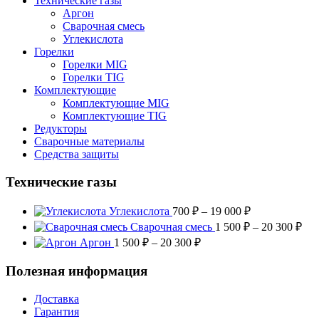
Технические газы
Аргон
Сварочная смесь
Углекислота
Горелки
Горелки MIG
Горелки TIG
Комплектующие
Комплектующие MIG
Комплектующие TIG
Редукторы
Сварочные материалы
Средства защиты
Технические газы
Диапазон
Углекислота
700
₽
–
19 000
₽
цен:
Диа
Сварочная смесь
1 500
₽
–
20 300
₽
700 ₽
цен
Диапазон
Аргон
1 500
₽
–
20 300
₽
–
1
цен:
19
500
1
Полезная информация
000 ₽
–
500 ₽
20
–
Доставка
300
20
Гарантия