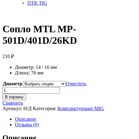
ПТК TIG
Сопло MTL MP-
501D/401D/26KD
210
₽
Диаметр: 14 / 16 мм
Длина: 76 мм
Диаметр
Очистить
Количество
товара
В корзину
Сопло
Сравнить
MTL
Артикул:
Н/Д
Категория:
Комплектующие MIG
MP-
501D/401D/26KD
Описание
Отзывы (0)
Описание