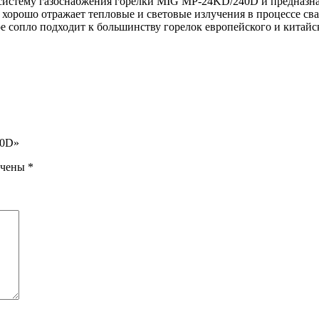
систему газоснабжения горелки MIG MP-24KD/240D и предназнач
 хорошо отражает тепловые и световые излучения в процессе св
ое сопло подходит к большинству горелок европейского и китайс
40D»
ечены
*