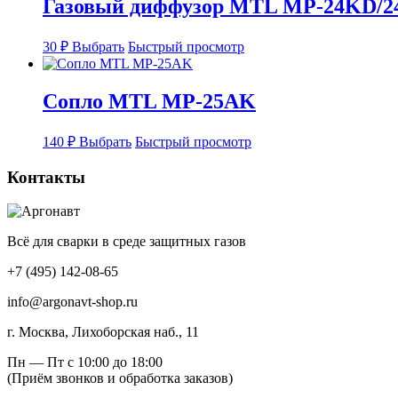
Газовый диффузор MTL MP-24KD/2
вариаций.
товара.
Опции
Этот
можно
30
₽
Выбрать
Быстрый просмотр
товар
выбрать
имеет
на
несколько
странице
Сопло MTL MP-25AK
вариаций.
товара.
Опции
Этот
можно
140
₽
Выбрать
Быстрый просмотр
товар
выбрать
имеет
на
Контакты
несколько
странице
вариаций.
товара.
Опции
можно
Всё для сварки в среде защитных газов
выбрать
на
+7 (495) 142-08-65
странице
товара.
info@argonavt-shop.ru
г. Москва, Лихоборская наб., 11
Пн — Пт с 10:00 до 18:00
(Приём звонков и обработка заказов)