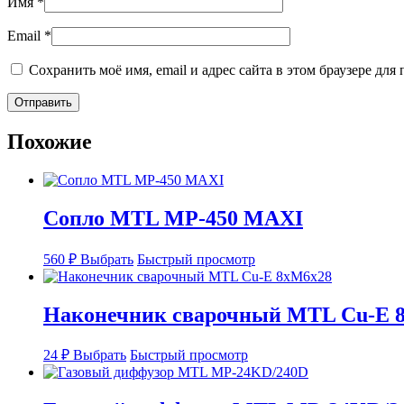
Имя
*
Email
*
Сохранить моё имя, email и адрес сайта в этом браузере д
Похожие
Сопло MTL MP-450 MAXI
Этот
560
₽
Выбрать
Быстрый просмотр
товар
имеет
несколько
Наконечник сварочный MTL Cu-E 
вариаций.
Опции
Этот
можно
24
₽
Выбрать
Быстрый просмотр
товар
выбрать
имеет
на
несколько
странице