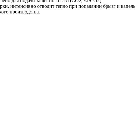
ено для подачи защитного газа (CO2, Ar/CO2)
арки, интенсивно отводит тепло при попадании брызг и капель
кого производства.