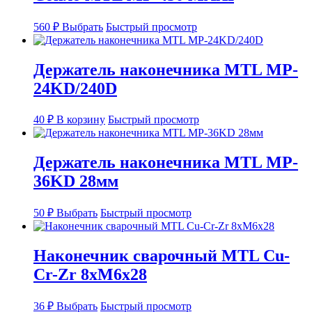
Этот
560
₽
Выбрать
Быстрый просмотр
товар
имеет
несколько
Держатель наконечника MTL MP-
вариаций.
24KD/240D
Опции
можно
выбрать
40
₽
В корзину
Быстрый просмотр
на
странице
товара.
Держатель наконечника MTL MP-
36KD 28мм
Этот
50
₽
Выбрать
Быстрый просмотр
товар
имеет
несколько
Наконечник сварочный MTL Cu-
вариаций.
Cr-Zr 8xM6x28
Опции
можно
выбрать
Этот
36
₽
Выбрать
Быстрый просмотр
на