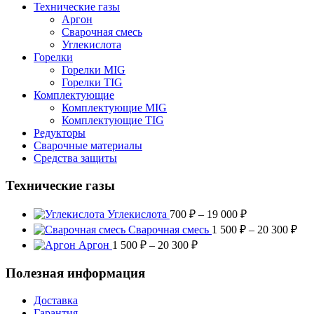
Технические газы
Аргон
Сварочная смесь
Углекислота
Горелки
Горелки MIG
Горелки TIG
Комплектующие
Комплектующие MIG
Комплектующие TIG
Редукторы
Сварочные материалы
Средства защиты
Технические газы
Диапазон
Углекислота
700
₽
–
19 000
₽
цен:
Диа
Сварочная смесь
1 500
₽
–
20 300
₽
700 ₽
цен
Диапазон
Аргон
1 500
₽
–
20 300
₽
–
1
цен:
19
500
1
Полезная информация
000 ₽
–
500 ₽
20
–
Доставка
300
20
Гарантия