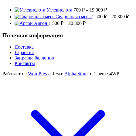
Диапазон
Углекислота
700
₽
–
19 000
₽
цен:
Диа
Сварочная смесь
1 500
₽
–
20 300
₽
700 ₽
цен
Диапазон
Аргон
1 500
₽
–
20 300
₽
–
1
цен:
19
500
1
Полезная информация
000 ₽
–
500 ₽
20
–
Доставка
300
20
Гарантия
300 ₽
Заправка баллонов
Контакты
Работает на
WordPress
|
Тема:
Alpha Store
от Themes4WP