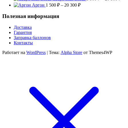
700 ₽
цен
Диапазон
Аргон
1 500
₽
–
20 300
₽
–
1
цен:
19
500
1
Полезная информация
000 ₽
–
500 ₽
20
–
Доставка
300
20
Гарантия
300 ₽
Заправка баллонов
Контакты
Работает на
WordPress
|
Тема:
Alpha Store
от Themes4WP