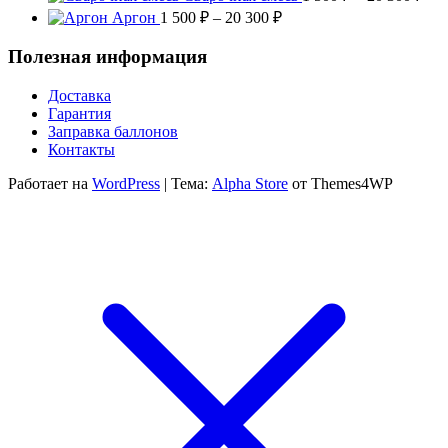
700 ₽
цен
Диапазон
Аргон
1 500
₽
–
20 300
₽
–
1
цен:
19
500
1
Полезная информация
000 ₽
–
500 ₽
20
–
Доставка
300
20
Гарантия
300 ₽
Заправка баллонов
Контакты
Работает на
WordPress
|
Тема:
Alpha Store
от Themes4WP